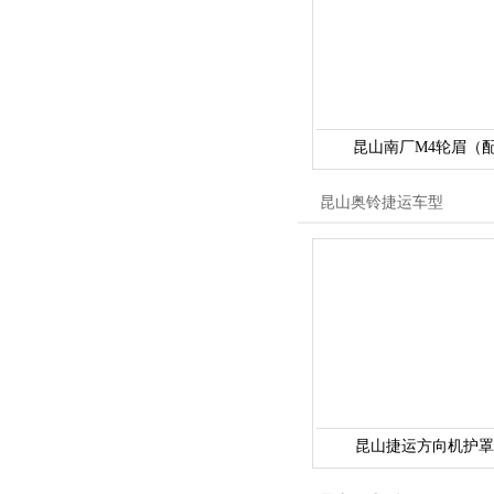
昆山南厂M4轮眉（配
昆山奥铃捷运车型
昆山捷运方向机护罩