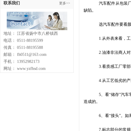
联系我们
更多>>
汽车配件从包装厂零
缺陷。
选汽车配件要看颜色
地址： 江苏省扬中市八桥镇西
1.从外表来看，工
电话： 0511-88195599
传真： 0511-88195588
2.油漆非法商人对
邮箱： fh0511@163.com
手机： 13952982173
3.看质感工厂零部
网址： www.yzfhsd.com
4.从工艺低劣的产
5、看“储存”汽车
造成的。
6、看“接头”。如
7.标志部分的常规