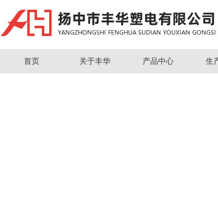
首页
关于丰华
产品中心
生