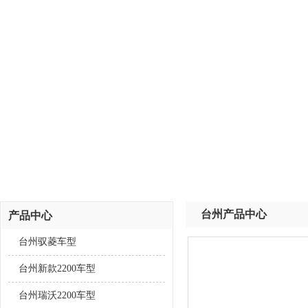
台州产品中心
产品中心
台州驭菱车型
台州新款2200车型
台州瑞沃2200车型