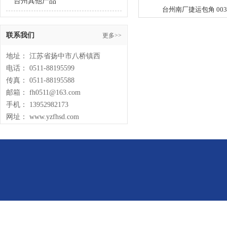
台州其他产品
台州南厂捷运包角 003
联系我们
更多>>
地址： 江苏省扬中市八桥镇西
电话： 0511-88195599
传真： 0511-88195588
邮箱： fh0511@163.com
手机： 13952982173
网址： www.yzfhsd.com