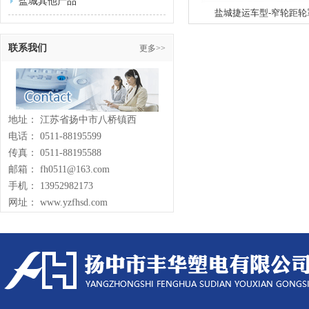
盐城其他产品
盐城捷运车型-窄轮距轮
联系我们
更多>>
地址： 江苏省扬中市八桥镇西
电话： 0511-88195599
传真： 0511-88195588
邮箱： fh0511@163.com
手机： 13952982173
网址： www.yzfhsd.com