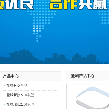
盐城产品中心
产品中心
盐城驭菱车型
盐城新款2200车型
盐城瑞沃2200车型